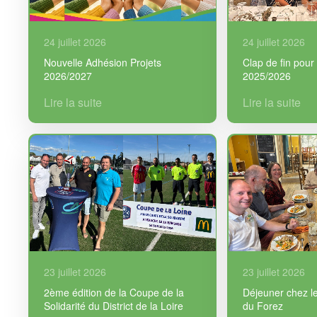
24 juillet 2026
24 juillet 2026
Nouvelle Adhésion Projets
Clap de fin pour 
2026/2027
2025/2026
Lire la suite
Lire la suite
23 juillet 2026
23 juillet 2026
2ème édition de la Coupe de la
Déjeuner chez le
Solidarité du District de la Loire
du Forez