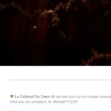
Le Collectif Du Cœur 42
est bien plus qu’une simple associati
2020 par son président, M. Michaël FLEUR.