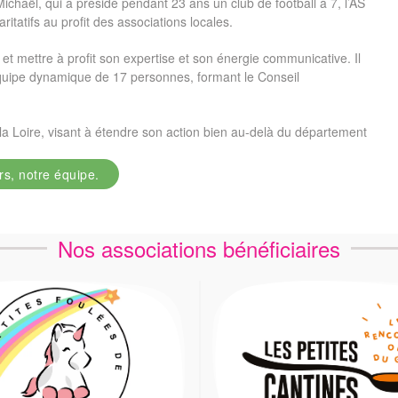
ichaël, qui a présidé pendant 23 ans un club de football à 7, l’AS
tatifs au profit des associations locales.
n et mettre à profit son expertise et son énergie communicative. Il
uipe dynamique de 17 personnes, formant le Conseil
la Loire, visant à étendre son action bien au-delà du département
rs, notre équipe.
Nos associations bénéficiaires