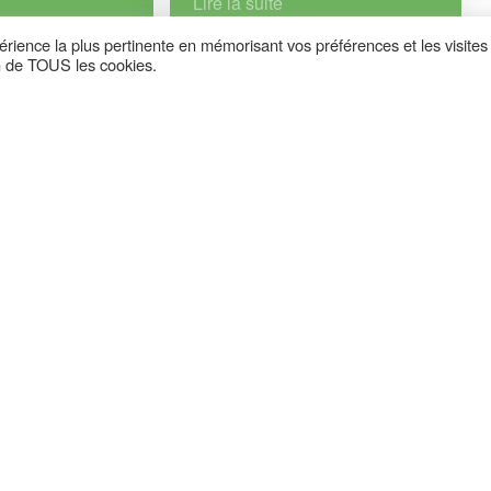
Lire la suite
périence la plus pertinente en mémorisant vos préférences et les visites
on de TOUS les cookies.
27 mai 2026
L’Appel du Cœur : le programme
ation Chromosome
du Village Famille
Lire la suite