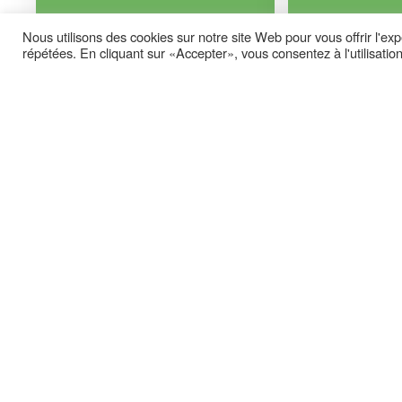
Lire la suite
Lire la suite
Nous utilisons des cookies sur notre site Web pour vous offrir l'ex
répétées. En cliquant sur «Accepter», vous consentez à l'utilisati
27 mai 2026
27 mai 2026
Interview chez notre partenaire
AG de l’associ
Activ Radio
Saint-Etienne
Lire la suite
Lire la suite