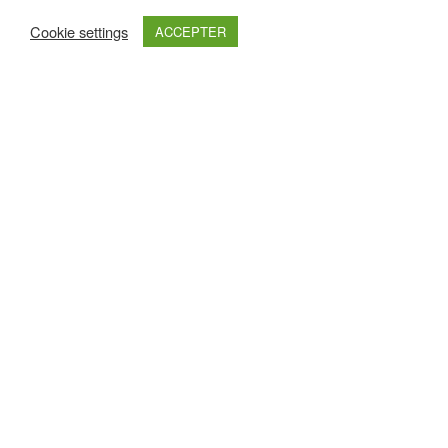
Cookie settings
ACCEPTER
Retrouvez nous sur :
Haut de page
Nos Partenaires Premium
Pour les découvrir un peu plus, cliquez sur leurs logos