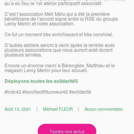
qu’a eu lieu le 1er atelier participatif associatif.
C’est l’association Méli Mélo qui a été la première
bénéficiaire de l’accord signé entre la RSE du groupe
Leroy Merlin et notre association.
Ce fut un moment très enrichissant et très convivial.
D’autres ateliers seront à venir après la rentrée avec
plusieurs associations que nous auront aidé durant
plusieurs années.
Encore un énorme merci à Bérengère, Matthieu et le
magasin Leroy Merlin pour leur accueil.
Déployons toutes les solidaritéS
#lcdc42 #lecollectifducoeur42 #solidarité
sur
Août 13, 2021
|
Michael FLEUR
|
Aucun commentaire
1er
atelier
partici
Toutes nos actus
associ