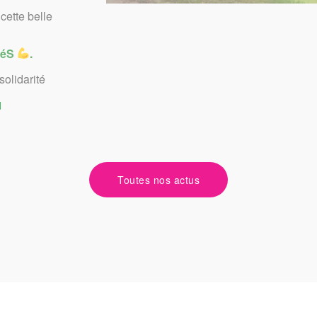
ette belle
itéS
.
solidarité
d
Toutes nos actus