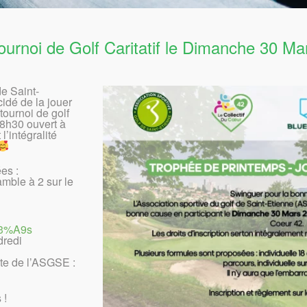
ournoi de Golf Caritatif le Dimanche 30 Ma
de Saint-
idé de la jouer
tournoi de golf
r de 8h30 ouvert à
l’intégralité
es :
amble à 2 sur le
%C3%A9s
dredi
ite de l’ASGSE :
 !