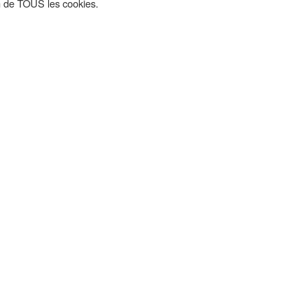
on de TOUS les cookies.
Nos Partenaires Premium
Pour les découvrir un peu plus, cliquez sur leurs logos