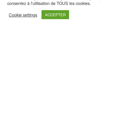
consentez à l'utilisation de TOUS les cookies.
Cookie settings
ACCEPTER
Retrouvez nous sur :
Haut de page
Nos Partenaires Premium
Pour les découvrir un peu plus, cliquez sur leurs logos