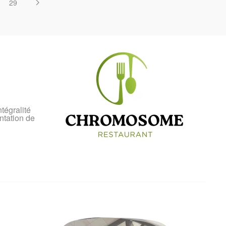
29
tégralité
ntation de