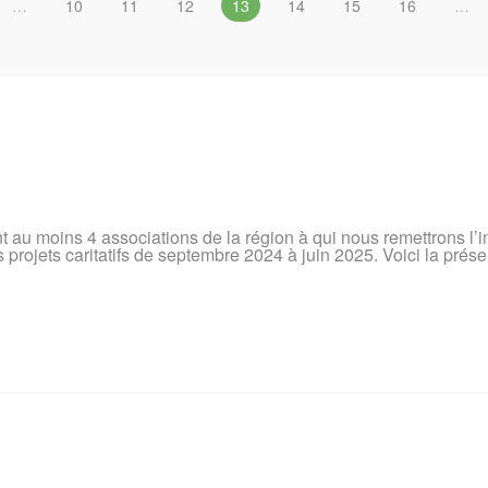
…
10
11
12
13
14
15
16
…
u moins 4 associations de la région à qui nous remettrons l’in
projets caritatifs de septembre 2024 à juin 2025. Voici la prése