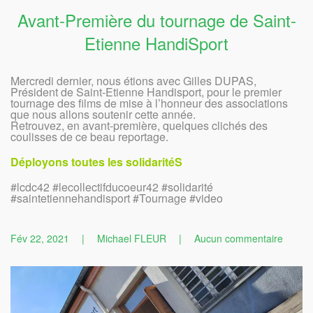
Avant-Première du tournage de Saint-
Etienne HandiSport
Mercredi dernier, nous étions avec Gilles DUPAS,
Président de Saint-Etienne Handisport, pour le premier
tournage des films de mise à l’honneur des associations
que nous allons soutenir cette année.
Retrouvez, en avant-première, quelques clichés des
coulisses de ce beau reportage.
Déployons toutes les solidaritéS
#lcdc42 #lecollectifducoeur42 #solidarité
#saintetiennehandisport #Tournage #video
sur
Fév 22, 2021
|
Michael FLEUR
|
Aucun commentaire
Avant-
Premiè
du
tourna
de