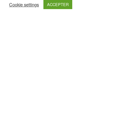
Cookie settings
ACCEPTER
Retrouvez nous sur :
Haut de page
Nos Partenaires Premium
Pour les découvrir un peu plus, cliquez sur leurs logos