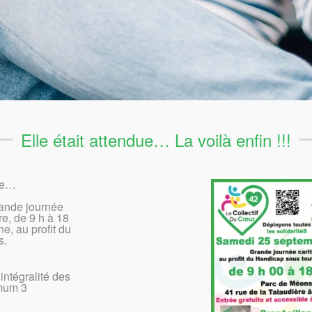
Elle était attendue… La voilà enfin !!!
nce…
rande journée
re, de 9 h à 18
e, au profit du
s.
’intégralité des
imum 3