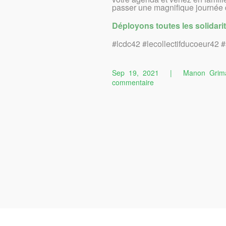
passer une magnifique journée 
Déployons toutes les solidari
#lcdc42 #lecollectifducoeur42 #
Sep 19, 2021
|
Manon Grim
sur
commentaire
Elle
était
attendue…
La
voilà
enfin
!!!