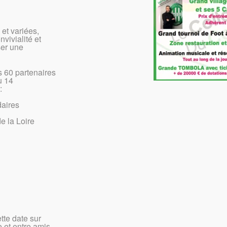
 et variées,
nvivialité et
ser une
 60 partenaires
u 14
:
daires
e la Loire
tte date sur
e et entre amis