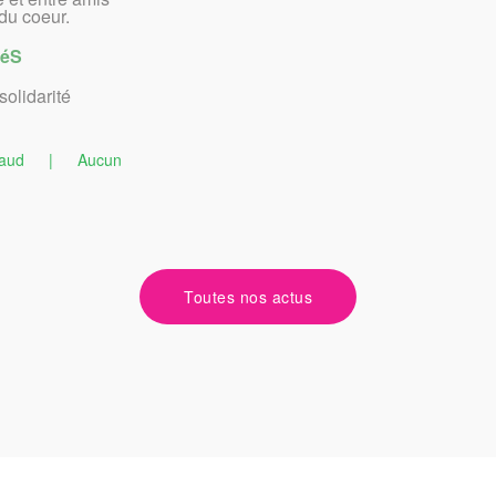
du coeur.
téS
solidarité
aud
|
Aucun
Toutes nos actus