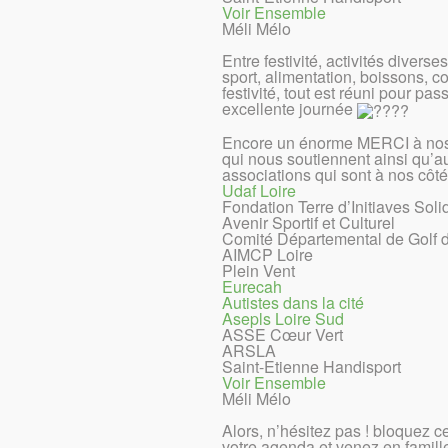
Voir Ensemble
Méli Mélo
Entre festivité, activités diverses
sport, alimentation, boissons, co
festivité, tout est réuni pour pas
excellente journée
Encore un énorme MERCI à nos
qui nous soutiennent ainsi qu’a
associations qui sont à nos côté
Udaf Loire
Fondation Terre d’Initiaves Soli
Avenir Sportif et Culturel
Comité Départemental de Golf d
AIMCP Loire
Plein Vent
Eurecah
Autistes dans la cité
Asepls Loire Sud
ASSE Cœur Vert
ARSLA
Saint-Etienne Handisport
Voir Ensemble
Méli Mélo
Alors, n’hésitez pas ! bloquez ce
votre agenda et venez en famill