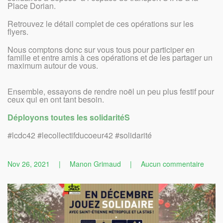
Place Dorian.
Retrouvez le détail complet de ces opérations sur les
flyers.
Nous comptons donc sur vous tous pour participer en
famille et entre amis à ces opérations et de les partager un
maximum autour de vous.
Ensemble, essayons de rendre noël un peu plus festif pour
ceux qui en ont tant besoin.
Déployons toutes les solidaritéS
#lcdc42 #lecollectifducoeur42 #solidarité
sur
Nov 26, 2021
|
Manon Grimaud
|
Aucun commentaire
Noël
Solida
avec
notre
parten
la