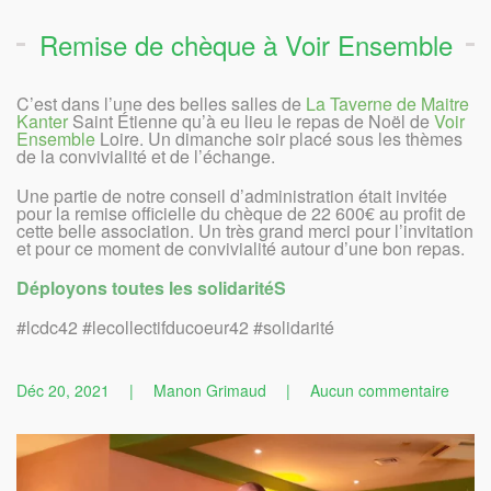
Remise de chèque à Voir Ensemble
C’est dans l’une des belles salles de
La Taverne de Maitre
Kanter
Saint Étienne qu’à eu lieu le repas de Noël de
Voir
Ensemble
Loire. Un dimanche soir placé sous les thèmes
de la convivialité et de l’échange.
Une partie de notre conseil d’administration était invitée
pour la remise officielle du chèque de 22 600€ au profit de
cette belle association. Un très grand merci pour l’invitation
et pour ce moment de convivialité autour d’une bon repas.
Déployons toutes les solidaritéS
#lcdc42 #lecollectifducoeur42 #solidarité
sur
Déc 20, 2021
|
Manon Grimaud
|
Aucun commentaire
Remi
de
chèq
à