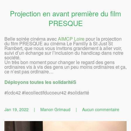
Projection en avant première du film
PRESQUE
Belle soirée cinéma avec
AIMCP Loire
pour la projection
du film PRESQUE au cinéma Le Familly à St Just St
Rambert, que nous vous invitons grandement à aller voir,
suivi d’un échange sur l’inclusion du handicap dans notre
société.
Un très bon moment pour changer le regard des gens
ordinaires vis à vis des gens un peu moins ordinaires et ça,
ce n’est pas ordinaire…
Déployons toutes les solidaritéS
#lcdc42 #lecollectifducoeur42 #solidarité
sur
Jan 19, 2022
|
Manon Grimaud
|
Aucun commentaire
Projec
en
avant