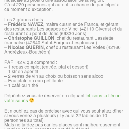
C’est 220 personnes qui auront la chance de participer à
ce moment d’exception.
Les 3 grands chefs :
–
Frédéric NAVEZ
, maître cuisinier de France, et gérant
des restaurants Les agapes de Vinci (42110 Civens) et du
restaurant du pont de Jons (69330 Jons)
–
Christophe GUILLON
, chef du restaurant L’assiette
roannaise (42640 Saint-Forgeux-Lespinasse)
–
Nicolas GUERIN
, chef du restaurant Les Voiles (42160
Andrézieux-Bouthéon)
PAF : 42 € qui comprend :
–
1 repas complet (entrée, plat et dessert)
– 1 kir en apéritif
– 2 verres de vin au choix ou boisson sans alcool
– Eau plate ou eau pétillante
– 1 café ou 1 thé
Dépêchez-vous de réserver en cliquant
ici, sous la flèche
votre souris
Et n’oubliez pas de préciser avec qui vous souhaitez dîner
si vous venez à plusieurs (il y aura 22 tables de 10
personnes au total).
Mais ne tardez pas car les places sont malheureusement