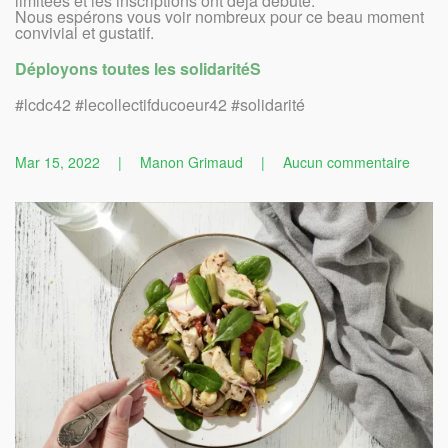
limitées et les inscriptions ont déjà débuté.
Nous espérons vous voir nombreux pour ce beau moment
convivial et gustatif.
Déployons toutes les solidaritéS
#lcdc42 #lecollectifducoeur42 #solidarité
sur
Mar 15, 2022
|
Manon Grimaud
|
Aucun commentaire
Premi
éditio
de
la
soirée
des
Chefs