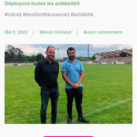
Déployons toutes les solidaritéS
#lcdc42 #lecollectifducoeur42 #solidarité
sur
Mai 5, 2022
|
Manon Grimaud
|
Aucun commentaire
Nouvea
partena
pour
LCDC4