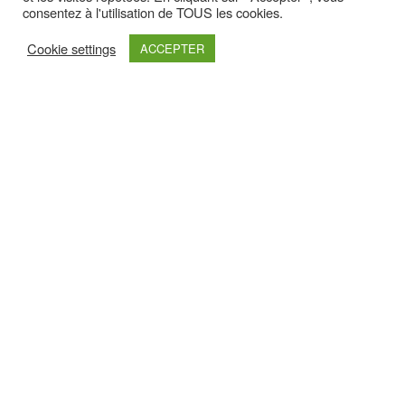
consentez à l'utilisation de TOUS les cookies.
Cookie settings
ACCEPTER
Retrouvez nous sur :
Haut de page
Nos Partenaires Premium
Pour les découvrir un peu plus, cliquez sur leurs logos