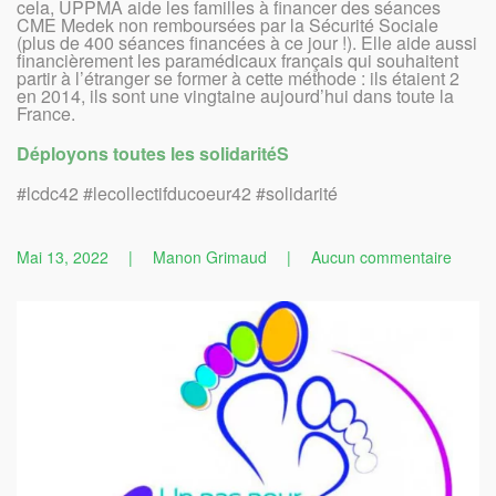
cela, UPPMA aide les familles à financer des séances
CME Medek non remboursées par la Sécurité Sociale
(plus de 400 séances financées à ce jour !). Elle aide aussi
financièrement les paramédicaux français qui souhaitent
partir à l’étranger se former à cette méthode : ils étaient 2
en 2014, ils sont une vingtaine aujourd’hui dans toute la
France.
Déployons toutes les solidaritéS
#lcdc42 #lecollectifducoeur42 #solidarité
sur
Mai 13, 2022
|
Manon Grimaud
|
Aucun commentaire
Présen
de
la
3ème
associ