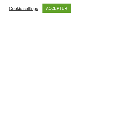
Cookie settings
ACCEPTER
Retrouvez nous sur :
Haut de page
Nos Partenaires Premium
Pour les découvrir un peu plus, cliquez sur leurs logos