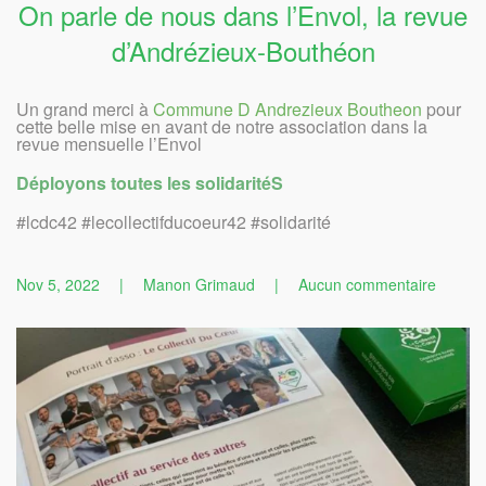
On parle de nous dans l’Envol, la revue
d’Andrézieux-Bouthéon
Un grand merci à
Commune D Andrezieux Boutheon
pour
cette belle mise en avant de notre association dans la
revue mensuelle l’Envol
Déployons toutes les solidaritéS
#lcdc42 #lecollectifducoeur42 #solidarité
sur
Nov 5, 2022
|
Manon Grimaud
|
Aucun commentaire
On
parle
de
nous
dans
l’Envol,
la
revue
d’André