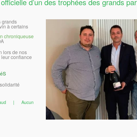
officielle d’un des trophées des grands par
s grands
in à certains
in chroniqueuse
DA
n lors de nos
ur leur confiance
téS
solidarité
aud
|
Aucun