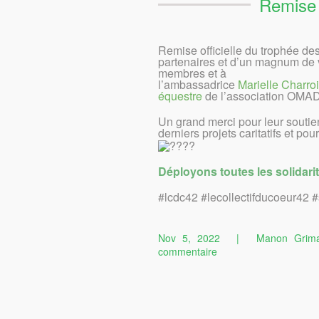
Remise 
Remise officielle du trophée de
partenaires et d’un magnum de v
membres et à
l’ambassadrice
Marielle Charro
équestre
de l’association OMA
Un grand merci pour leur soutie
derniers projets caritatifs et po
Déployons toutes les solidari
#lcdc42 #lecollectifducoeur42 #
Nov 5, 2022
|
Manon Grim
sur
commentaire
Remise
officielle
d’un
des
trophées