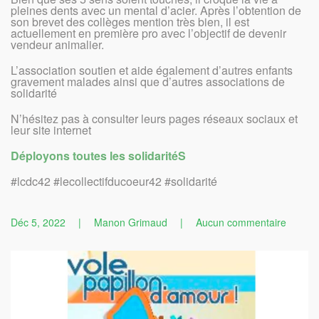
pleines dents avec un mental d’acier. Après l’obtention de
son brevet des collèges mention très bien, il est
actuellement en première pro avec l’objectif de devenir
vendeur animalier.
L’association soutien et aide également d’autres enfants
gravement malades ainsi que d’autres associations de
solidarité
N’hésitez pas à consulter leurs pages réseaux sociaux et
leur site internet
Déployons toutes les solidaritéS
#lcdc42 #lecollectifducoeur42 #solidarité
sur
Déc 5, 2022
|
Manon Grimaud
|
Aucun commentaire
La
dernièr
associa
bénéfic
:
Vole
papillo