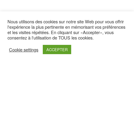
Nous utilisons des cookies sur notre site Web pour vous offrir
Latest yootheme
l'expérience la plus pertinente en mémorisant vos préférences
et les visites répétées. En cliquant sur «Accepter», vous
consentez à l'utilisation de TOUS les cookies.
Cookie settings
ACCEPTER
Retrouvez nous sur :
Haut de page