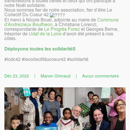
transmettons à toutes celles et ceux qui ont participé à
notre Noël solidaire.
Nous sommes fier de notre association, fier d’être Le
Collectif Du Coeur 42
Et merci à Nicole Bruel, adjointe au maire de
Commune
d’Andrezieux Boutheon
, à Christiane Lorenzi,
correspondante de
Le Progrès Forez
et Georges Berne,
trésorier de
Udaf de la Loire
d’avoir été présent à nos
côtés.
Déployons toutes les solidaritéS
#lcdc42 #lecollectifducoeur42 #solidarité
sur
Déc 23, 2022
|
Manon Grimaud
|
Aucun commentaire
Noël
Solida
:
deuxi
remis
des
cadea