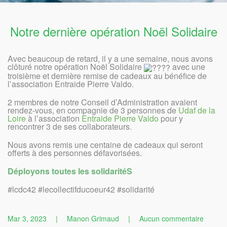
Notre dernière opération Noël Solidaire
Avec beaucoup de retard, il y a une semaine, nous avons
clôturé notre opération Noël Solidaire
avec une
troisième et dernière remise de cadeaux au bénéfice de
l’association Entraide Pierre Valdo.
2 membres de notre Conseil d’Administration avaient
rendez-vous, en compagnie de 3 personnes de
Udaf de la
Loire
à l’association
Entraide Pierre Valdo
pour y
rencontrer 3 de ses collaborateurs.
Nous avons remis une centaine de cadeaux qui seront
offerts à des personnes défavorisées.
Déployons toutes les solidaritéS
#lcdc42 #lecollectifducoeur42 #solidarité
sur
Mar 3, 2023
|
Manon Grimaud
|
Aucun commentaire