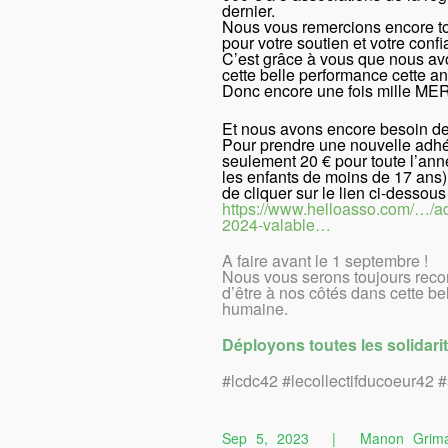
dernier.
Nous vous remercions encore to
pour votre soutien et votre confi
C’est grâce à vous que nous av
cette belle performance cette a
Donc encore une fois mille M
Et nous avons encore besoin de
Pour prendre une nouvelle adh
seulement 20 € pour toute l’anné
les enfants de moins de 17 ans), 
de cliquer sur le lien ci-dessous 
https://www.helloasso.com/…/a
2024-valable…
A faire avant le 1 septembre !
Nous vous serons toujours reco
d’être à nos côtés dans cette be
humaine.
Déployons toutes les solidari
#lcdc42 #lecollectifducoeur42 #
Sep 5, 2023
|
Manon Grim