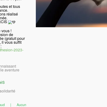
utes et tous
ance.
ons réalisé
nnée.
ERCIS
 vous !
ésion de
e (gratuit pour
il vous suffit
:
dhesion-2023-
nnaissant
lle aventure
téS
solidarité
aud
|
Aucun