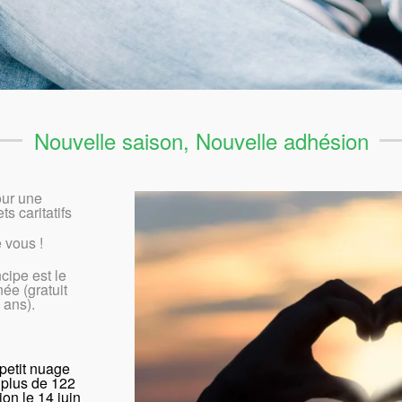
Nouvelle saison, Nouvelle adhésion
our une
s caritatifs
 vous !
cipe est le
ée (gratuit
 ans).
petit nuage
 plus de 122
ion le 14 juin