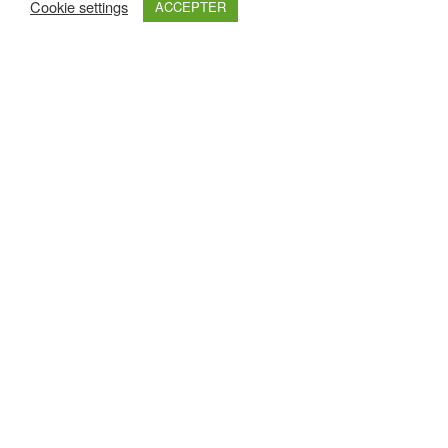
Cookie settings
ACCEPTER
Retrouvez nous sur :
Haut de page
Nos Partenaires Premium
Pour les découvrir un peu plus, cliquez sur leurs logos