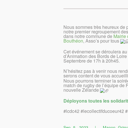
Nous sommes très heureux de pa
notre premier regroupement des
dans notre commune de
Mairie
Bouthéon
, Asso’s pour tous
Cet événement se déroulera a
d’Animation des Bords de Loire 
Septembre de 17h à 20h45.
N’hésitez pas à venir nous rendr
serons content de vous accueill
Nous pourrons terminer la soiré
match de rugby de l’équipe de F
nouvelle Zélande
Déployons toutes les solidari
#lcdc42 #lecollectifducoeur42 #
Sep 5, 2023
|
Manon Grim