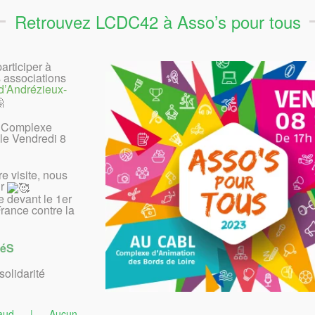
Retrouvez LCDC42 à Asso’s pour tous
rticiper à
 associations
 d’Andrézieux-
u Complexe
le Vendredi 8
e visite, nous
ir
e devant le 1er
rance contre la
téS
solidarité
aud
|
Aucun