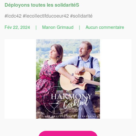
Déployons toutes les solidaritéS
#lcdc42 #lecollectifducoeur42 #solidarité
sur
Fév 22, 2024
|
Manon Grimaud
|
Aucun commentaire
Nouv
Parten
2024
:
Harm
Cockta
Duo