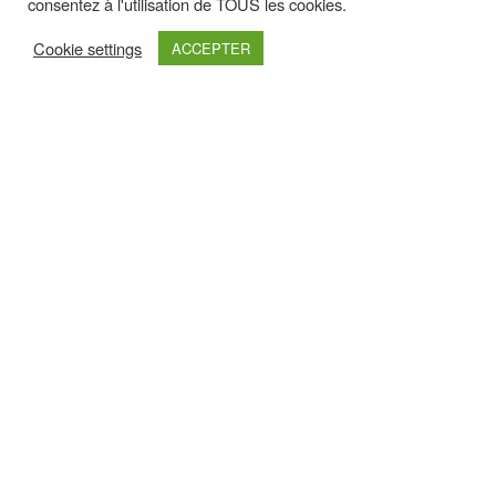
consentez à l'utilisation de TOUS les cookies.
Cookie settings
ACCEPTER
Retrouvez nous sur :
Haut de page
Nos Partenaires Premium
Pour les découvrir un peu plus, cliquez sur leurs logos