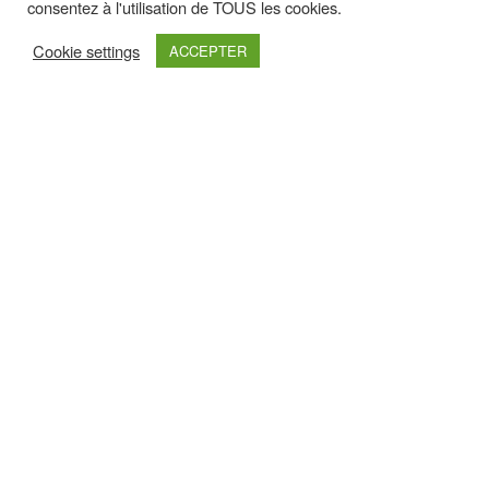
consentez à l'utilisation de TOUS les cookies.
Cookie settings
ACCEPTER
Retrouvez nous sur :
Haut de page
Nos Partenaires Premium
Pour les découvrir un peu plus, cliquez sur leurs logos