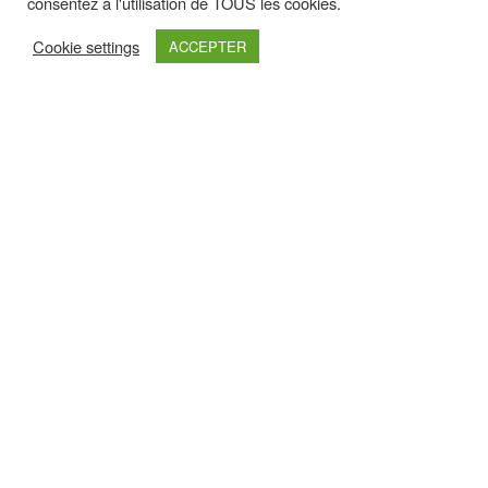
consentez à l'utilisation de TOUS les cookies.
Cookie settings
ACCEPTER
Retrouvez nous sur :
Haut de page
Nos Partenaires Premium
Pour les découvrir un peu plus, cliquez sur leurs logos