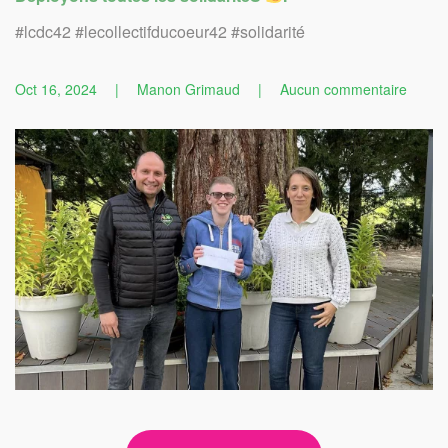
#lcdc42 #lecollectifducoeur42 #solidarité
sur
Oct 16, 2024
|
Manon Grimaud
|
Aucun commentaire
Partici
au
tourno
de
Superf
Golf
Club