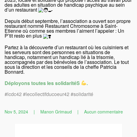
des adultes en situation de handicap psychique au sein
d’un restaurant
Depuis début septembre, l’association a ouvert son propre
restaurant nommé Restaurant Chromosome à Saint-
Etienne où comme ses membres l’aiment l’appeler : Un
P’tit resto en plus
Partez à la découverte d’un restaurant où les cuisiniers et
les serveurs sont des personnes en situations de
handicap, notamment un handicap lié à la trisomie,
accompagnés par des bénévoles de l’association. Le tout
sous la direction et les conseils de la cheffe Patricia
Bonnard.
Déployons toutes les solidaritéS
.
#lcdc42 #lecollectifducoeur42 #solidarité
sur
Nov 5, 2024
|
Manon Grimaud
|
Aucun commentaire
1ère
Associa
Bénéfic
2024-