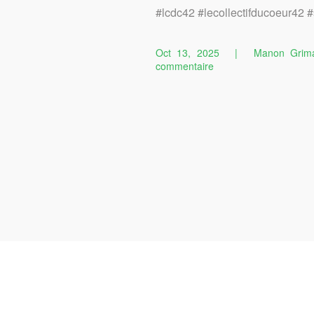
#lcdc42 #lecollectifducoeur42 #
Oct 13, 2025
|
Manon Grim
sur
commentaire
Une
soirée
« Diner
&
Spectacle »
organisé
par
Nourris’Son