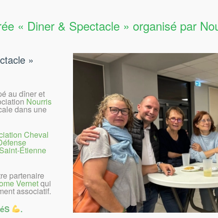
rée « Diner & Spectacle » organisé par Nou
ctacle »
pé au dîner et
ociation
Nourris
icale dans une
ciation Cheval
Défense
aint-Étienne
re partenaire
ome Vernet
qui
ent associatif.
itéS
.