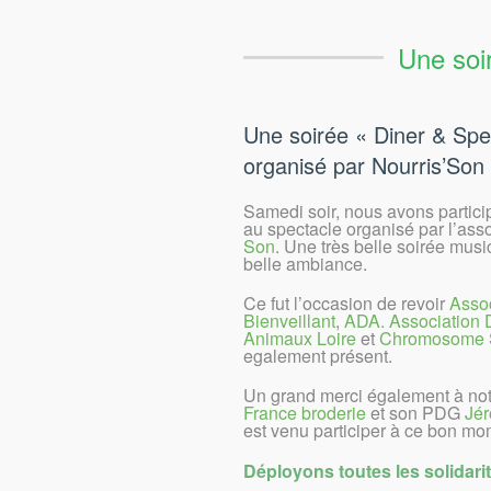
Une soi
Une soirée « Diner & Spe
organisé par Nourris’Son
Samedi soir, nous avons partici
au spectacle organisé par l’ass
Son
. Une très belle soirée mus
belle ambiance.
Ce fut l’occasion de revoir
Asso
Bienveillant
,
ADA. Association 
Animaux Loire
et
Chromosome S
egalement présent.
Un grand merci également à not
France broderie
et son PDG
Jér
est venu participer à ce bon mom
Déployons toutes les solidar