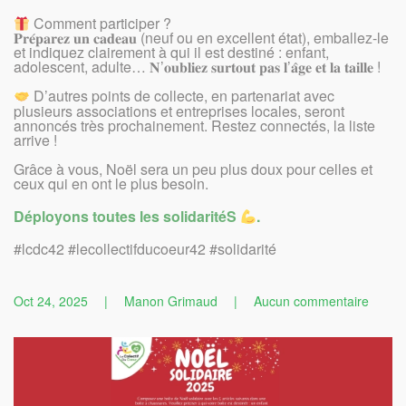
Comment participer ?
𝐏𝐫𝐞́𝐩𝐚𝐫𝐞𝐳 𝐮𝐧 𝐜𝐚𝐝𝐞𝐚𝐮 (neuf ou en excellent état), emballez-le
et indiquez clairement à qui il est destiné : enfant,
adolescent, adulte… 𝐍’𝐨𝐮𝐛𝐥𝐢𝐞𝐳 𝐬𝐮𝐫𝐭𝐨𝐮𝐭 𝐩𝐚𝐬 𝐥’𝐚̂𝐠𝐞 𝐞𝐭 𝐥𝐚 𝐭𝐚𝐢𝐥𝐥𝐞 !
D’autres points de collecte, en partenariat avec
plusieurs associations et entreprises locales, seront
annoncés très prochainement. Restez connectés, la liste
arrive !
Grâce à vous, Noël sera un peu plus doux pour celles et
ceux qui en ont le plus besoin.
Déployons toutes les solidaritéS
.
#lcdc42 #lecollectifducoeur42 #solidarité
sur
Oct 24, 2025
|
Manon Grimaud
|
Aucun commentaire
L’Opér
Noël
Solida
2025
est
lancée