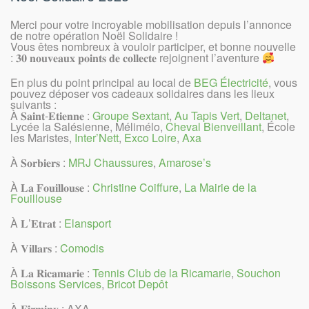
Merci pour votre incroyable mobilisation depuis l’annonce
de notre opération Noël Solidaire !
Vous êtes nombreux à vouloir participer, et bonne nouvelle
: 𝟑𝟎 𝐧𝐨𝐮𝐯𝐞𝐚𝐮𝐱 𝐩𝐨𝐢𝐧𝐭𝐬 𝐝𝐞 𝐜𝐨𝐥𝐥𝐞𝐜𝐭𝐞 rejoignent l’aventure
En plus du point principal au local de
BEG Électricité
, vous
pouvez déposer vos cadeaux solidaires dans les lieux
suivants :
À 𝐒𝐚𝐢𝐧𝐭-𝐄𝐭𝐢𝐞𝐧𝐧𝐞 :
Groupe Sextant
,
Au Tapis Vert
,
Deltanet
,
Lycée la Salésienne, Mélimélo,
Cheval Bienveillant
, École
les Maristes,
Inter’Nett
,
Exco Loire
,
Axa
À 𝐒𝐨𝐫𝐛𝐢𝐞𝐫𝐬 :
MRJ Chaussures
,
Amarose’s
À 𝐋𝐚 𝐅𝐨𝐮𝐢𝐥𝐥𝐨𝐮𝐬𝐞 :
Christine Coiffure
,
La Mairie de la
Fouillouse
À 𝐋’𝐄𝐭𝐫𝐚𝐭 :
Elansport
À 𝐕𝐢𝐥𝐥𝐚𝐫𝐬 :
Comodis
À 𝐋𝐚 𝐑𝐢𝐜𝐚𝐦𝐚𝐫𝐢𝐞 :
Tennis Club de la Ricamarie
,
Souchon
Boissons Services
,
Bricot Depôt
À 𝐅𝐢𝐫𝐦𝐢𝐧𝐲 : AXA