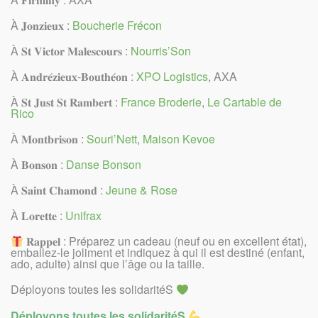
À 𝐉𝐨𝐧𝐳𝐢𝐞𝐮𝐱 :
Boucherie Frécon
À 𝐒𝐭 𝐕𝐢𝐜𝐭𝐨𝐫 𝐌𝐚𝐥𝐞𝐬𝐜𝐨𝐮𝐫𝐬 :
Nourris’Son
À 𝐀𝐧𝐝𝐫𝐞́𝐳𝐢𝐞𝐮𝐱-𝐁𝐨𝐮𝐭𝐡𝐞́𝐨𝐧 :
XPO Logistics
, AXA
À 𝐒𝐭 𝐉𝐮𝐬𝐭 𝐒𝐭 𝐑𝐚𝐦𝐛𝐞𝐫𝐭 :
France Broderie
,
Le Cartable de
Rico
À 𝐌𝐨𝐧𝐭𝐛𝐫𝐢𝐬𝐨𝐧 :
Souri’Nett
,
Maison Kevoe
À 𝐁𝐨𝐧𝐬𝐨𝐧 :
Danse Bonson
À 𝐒𝐚𝐢𝐧𝐭 𝐂𝐡𝐚𝐦𝐨𝐧𝐝 :
Jeune & Rose
À 𝐋𝐨𝐫𝐞𝐭𝐭𝐞 :
Unifrax
𝐑𝐚𝐩𝐩𝐞𝐥 : Préparez un cadeau (neuf ou en excellent état),
emballez-le joliment et indiquez à qui il est destiné (enfant,
ado, adulte) ainsi que l’âge ou la taille.
Déployons toutes les solidaritéS
Déployons toutes les solidaritéS
.