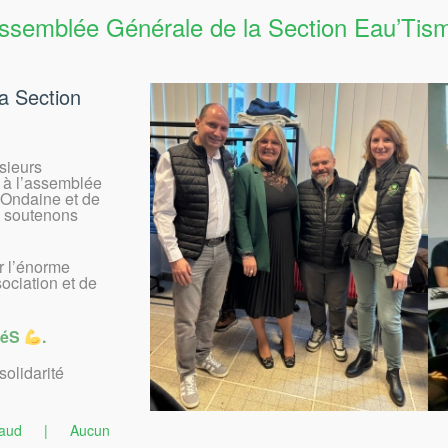
ssemblée Générale de la Section Eau’Tis
a Section
sieurs
 à l’assemblée
’Ondaine et de
 soutenons
r l’énorme
sociation et de
itéS
.
solidarité
aud
|
Aucun