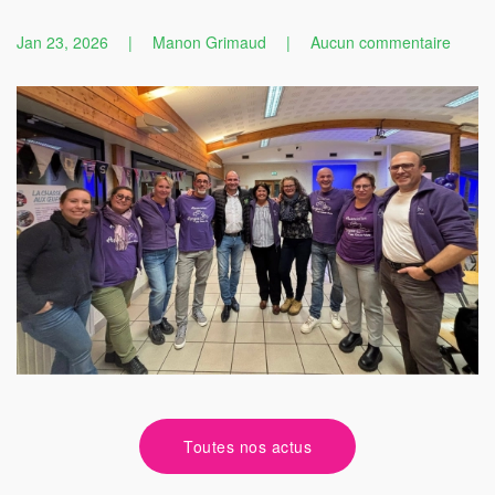
sur
Jan 23, 2026
|
Manon Grimaud
|
Aucun commentaire
Assem
Génér
:
Anges
des
Eaux-
Vives
Toutes nos actus