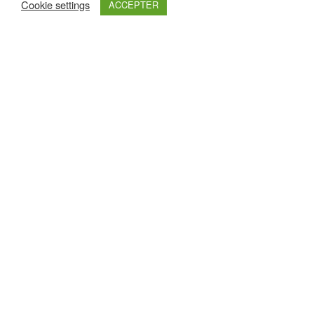
Cookie settings
ACCEPTER
Retrouvez nous sur :
Haut de page
Nos Partenaires Premium
Pour les découvrir un peu plus, cliquez sur leurs logos