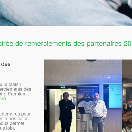
irée de remerciements des partenaires 2
 des
 le plaisir
merciements des
aire Premium :
are
rtenaires pour
t à nos côtés.
 nous permet
us loin.