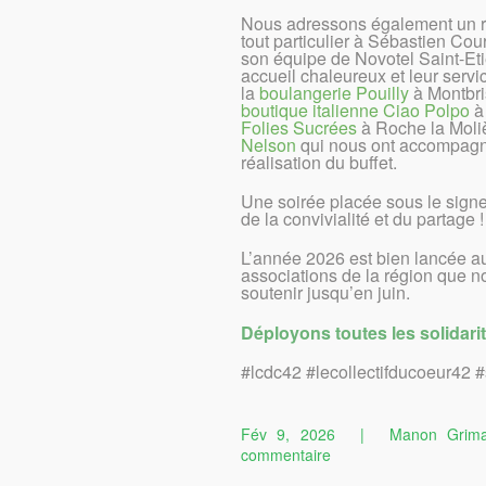
Nous adressons également un 
tout particulier à Sébastien Cou
son équipe de Novotel Saint-Eti
accueil chaleureux et leur servic
la
boulangerie Pouilly
à Montbri
boutique italienne Ciao Polpo
à 
Folies Sucrées
à Roche la Moli
Nelson
qui nous ont accompagn
réalisation du buffet.
Une soirée placée sous le sign
de la convivialité et du partage !
L’année 2026 est bien lancée au
associations de la région que n
soutenir jusqu’en juin.
Déployons toutes les solidar
#lcdc42 #lecollectifducoeur42 #
Fév 9, 2026
|
Manon Grim
sur
commentaire
Soirée