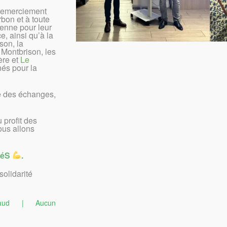
remerciement
rbon et à toute
enne pour leur
e, ainsi qu’à la
son, la
Montbrison, les
ère et
Le
és pour la
e des échanges,
 profit des
ous allons
itéS
.
solidarité
aud
|
Aucun