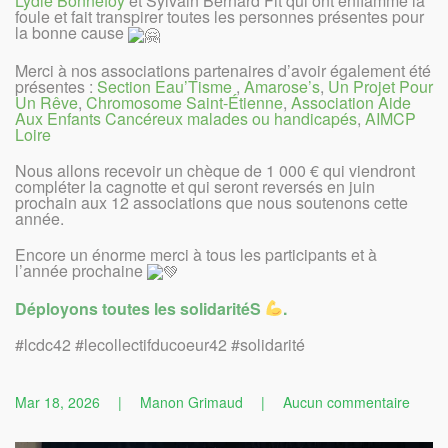
Lydie Bonnefoy
et Sylvain Bernard Fit qui ont enflammé la
foule et fait transpirer toutes les personnes présentes pour
la bonne cause
Merci à nos associations partenaires d’avoir également été
présentes :
Section Eau’Tisme
,
Amarose’s
,
Un Projet Pour
Un Rêve
,
Chromosome Saint-Étienne
,
Association Aide
Aux Enfants Cancéreux malades ou handicapés
,
AIMCP
Loire
Nous allons recevoir un chèque de 1 000 € qui viendront
compléter la cagnotte et qui seront reversés en juin
prochain aux 12 associations que nous soutenons cette
année.
Encore un énorme merci à tous les participants et à
l’année prochaine
Déployons toutes les solidaritéS
.
#lcdc42 #lecollectifducoeur42 #solidarité
sur
Mar 18, 2026
|
Manon Grimaud
|
Aucun commentaire
Retou
en