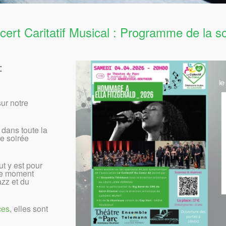
ert Caritatif Musical : Programme de la s
:
ur notre
dans toute la
e soirée
t y est pour
ce moment
azz et du
ces
, elles sont