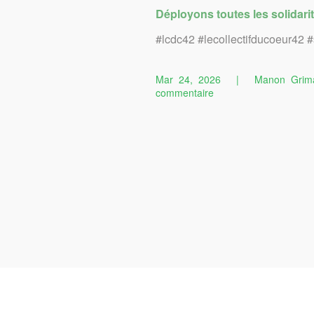
Déployons toutes les solidar
#lcdc42 #lecollectifducoeur42 #
Mar 24, 2026
|
Manon Grim
sur
commentaire
Concert
Caritatif
Musical
:
Programme
de
la
soirée