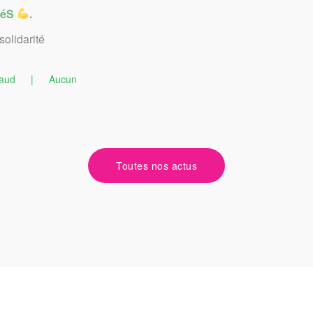
itéS
.
solidarité
aud
|
Aucun
Toutes nos actus