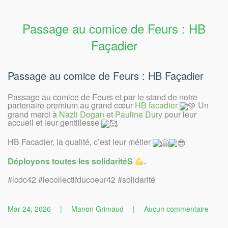
Passage au comice de Feurs : HB
Façadier
Passage au comice de Feurs : HB Façadier
Passage au comice de Feurs et par le stand de notre
partenaire premium au grand cœur
HB facadier
Un
grand merci à
Nazli Dogan
et
Pauline Dury
pour leur
accueil et leur gentillesse
HB Facadier, la qualité, c’est leur métier
Déployons toutes les solidaritéS
.
#lcdc42 #lecollectifducoeur42 #solidarité
sur
Mar 24, 2026
|
Manon Grimaud
|
Aucun commentaire
Pass
au