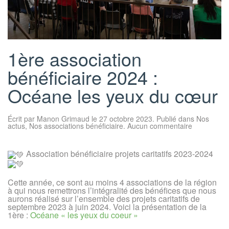
1ère association
bénéficiaire 2024 :
Océane les yeux du cœur
Écrit par
Manon Grimaud
le
27 octobre 2023
. Publié dans
Nos
sur
actus
,
Nos associations bénéficiaire
.
Aucun commentaire
1ère
association
bénéficiaire
Association bénéficiaire projets caritatifs 2023-2024
2024
:
Océane
les
Cette année, ce sont au moins 4 associations de la région
yeux
à qui nous remettrons l’intégralité des bénéfices que nous
du
cœur
aurons réalisé sur l’ensemble des projets caritatifs de
septembre 2023 à juin 2024. Voici la présentation de la
1ère :
Océane « les yeux du coeur »