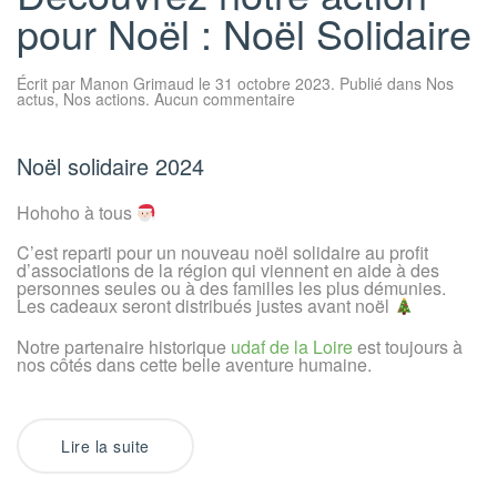
pour Noël : Noël Solidaire
Écrit par
Manon Grimaud
le
31 octobre 2023
. Publié dans
Nos
sur
actus
,
Nos actions
.
Aucun commentaire
Découvrez
notre
action
pour
Noël solidaire 2024
Noël
:
Noël
Hohoho à tous
Solidaire
C’est reparti pour un nouveau noël solidaire au profit
d’associations de la région qui viennent en aide à des
personnes seules ou à des familles les plus démunies.
Les cadeaux seront distribués justes avant noël
Notre partenaire historique
udaf de la Loire
est toujours à
nos côtés dans cette belle aventure humaine.
Lire la suite