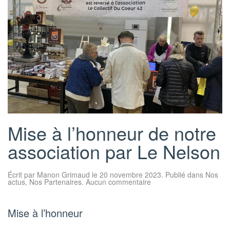
Mise à l’honneur de notre
association par Le Nelson
Écrit par
Manon Grimaud
le
20 novembre 2023
. Publié dans
Nos
sur
actus
,
Nos Partenaires
.
Aucun commentaire
Mise
à
l’honneur
de
Mise à l’honneur
notre
association