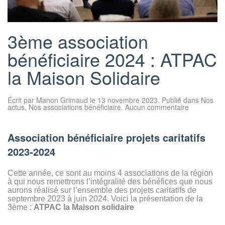
3ème association
bénéficiaire 2024 : ATPAC
la Maison Solidaire
Écrit par
Manon Grimaud
le
13 novembre 2023
. Publié dans
Nos
sur
actus
,
Nos associations bénéficiaire
.
Aucun commentaire
3ème
association
bénéficiaire
2024
Association bénéficiaire projets caritatifs
:
ATPAC
2023-2024
la
Maison
Solidaire
Cette année, ce sont au moins 4 associations de la région
à qui nous remettrons l’intégralité des bénéfices que nous
aurons réalisé sur l’ensemble des projets caritatifs de
septembre 2023 à juin 2024. Voici la présentation de la
3ème :
ATPAC la Maison solidaire