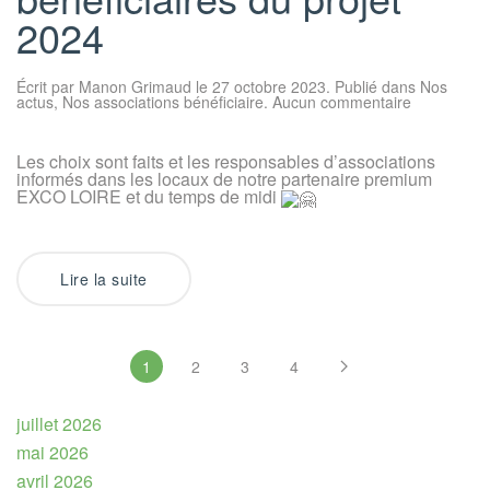
2024
Écrit par
Manon Grimaud
le
27 octobre 2023
. Publié dans
Nos
sur
actus
,
Nos associations bénéficiaire
.
Aucun commentaire
Découvrez
les
4
Les choix sont faits et les responsables d’associations
bénéficiair
informés dans les locaux de notre partenaire premium
du
projet
EXCO LOIRE et du temps de midi
2024
Lire la suite
1
2
3
4
juillet 2026
mai 2026
avril 2026