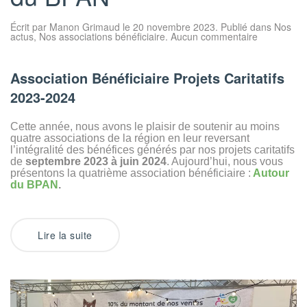
Écrit par
Manon Grimaud
le
20 novembre 2023
. Publié dans
Nos
sur
actus
,
Nos associations bénéficiaire
.
Aucun commentaire
4ème
association
bénéficiaire
2024
Association Bénéficiaire Projets Caritatifs
:
Autour
2023-2024
du
BPAN
Cette année, nous avons le plaisir de soutenir au moins
quatre associations de la région en leur reversant
l’intégralité des bénéfices générés par nos projets caritatifs
de
septembre 2023 à juin 2024
. Aujourd’hui, nous vous
présentons la quatrième association bénéficiaire :
Autour
du BPAN
.
Lire la suite