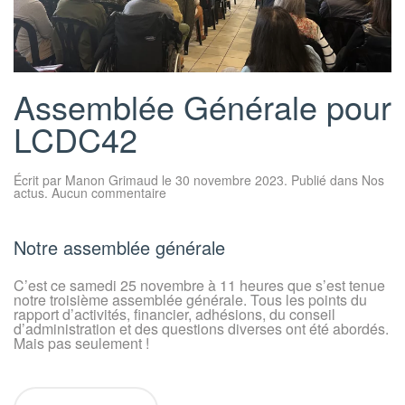
Assemblée Générale pour
LCDC42
Écrit par
Manon Grimaud
le
30 novembre 2023
. Publié dans
Nos
sur
actus
.
Aucun commentaire
Assemblée
Générale
pour
LCDC42
Notre assemblée générale
C’est ce samedi 25 novembre à 11 heures que s’est tenue
notre troisième assemblée générale. Tous les points du
rapport d’activités, financier, adhésions, du conseil
d’administration et des questions diverses ont été abordés.
Mais pas seulement !