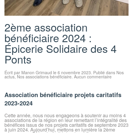
2ème association
bénéficiaire 2024 :
Épicerie Solidaire des 4
Ponts
Écrit par
Manon Grimaud
le
6 novembre 2023
. Publié dans
Nos
sur
actus
,
Nos associations bénéficiaire
.
Aucun commentaire
2ème
association
bénéficiaire
2024
Association bénéficiaire projets caritatifs
:
Épicerie
2023-2024
Solidaire
des
4
Cette année, nous nous engageons à soutenir au moins 4
Ponts
associations de la région en leur remettant l’intégralité des
bénéfices issus de nos projets caritatifs de septembre 2023
à juin 2024. Aujourd’hui, mettons en lumière la 2ème