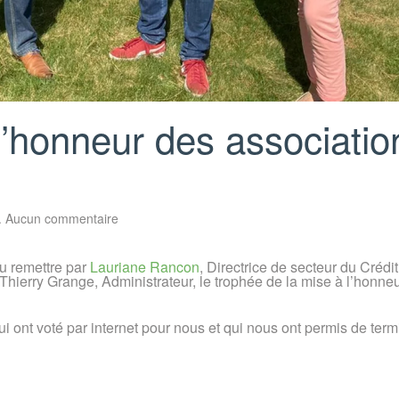
l’honneur des associatio
sur
.
Aucun commentaire
Trophée
de
la
vu remettre par
Lauriane Rancon
, Directrice de secteur du Crédit
mise
Thierry Grange, Administrateur, le trophée de la mise à l’honne
à
l’honneur
des
associations
i ont voté par internet pour nous et qui nous ont permis de term
2021