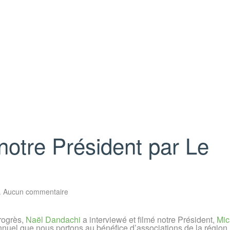
notre Président par Le
sur
.
Aucun commentaire
Vidéo
et
Interview
Progrès,
Naël Dandachi
a interviewé et filmé notre Président,
Mic
de
annuel que nous portons au bénéfice d’associations de la région.
notre