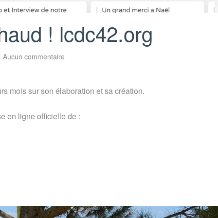
chaud ! lcdc42.org
sur
.
Aucun commentaire
Il
est
tout
beau,
rs mois sur son élaboration et sa création.
tout
chaud
!
lcdc42.org
n ligne officielle de :