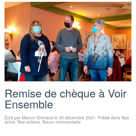
Remise de chèque à Voir
Ensemble
Écrit par
Manon Grimaud
le
20 décembre 2021
. Publié dans
Nos
sur
actus
,
Nos actions
.
Aucun commentaire
Remise
de
chèque