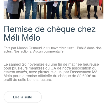
Remise de chèque chez
Méli Mélo
Écrit par
Manon Grimaud
le
21 novembre 2021
. Publié dans
Nos
sur
actus
,
Nos actions
.
Aucun commentaire
Remise
de
chèque
Le samedi 20 novembre eu une fin de matinée heureuse
chez
pour plusieurs membres du CA de notre association qui
Méli
Mélo
étaient invités, avec plusieurs élus, par l’association Méli
Mélo pour la remise officielle du chèque de 22 600€ au
profit de cette belle structure.
Lire la suite