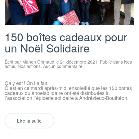
150 boîtes cadeaux pour
un Noël Solidaire
Écrit par
Manon Grimaud
le
21 décembre 2021
. Publié dans
Nos
sur
actus
,
Nos actions
.
Aucun commentaire
150
boîtes
cadeaux
Ça y est ! On l’a fait !
pour
C’est en ce mardi après-midi ensoleillé que les 150 boites
un
Noël
cadeaux du #noelsolidaire ont été distribuées à
Solidaire
l’association l’épicerie solidaire à Andrézieux-Bouthéon.
Lire la suite