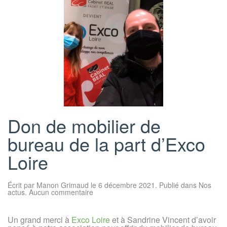
Don de mobilier de
bureau de la part d’Exco
Loire
Écrit par
Manon Grimaud
le
6 décembre 2021
. Publié dans
Nos
sur
actus
.
Aucun commentaire
Don
de
mobilier
Un grand merci à
Exco Loire
et à Sandrine Vincent d’avoir
de