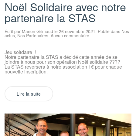
Noël Solidaire avec notre
partenaire la STAS
Écrit par
Manon Grimaud
le
26 novembre 2021
. Publié dans
Nos
sur
actus
,
Nos Partenaires
.
Aucun commentaire
Noël
Solidaire
avec
Jeu solidaire !!
notre
Notre partenaire la STAS a décidé cette année de se
partenaire
la
joindre à nous pour son opération Noël solidaire ????
STAS
La STAS reversera à notre association 1€ pour chaque
nouvelle inscription.
Lire la suite