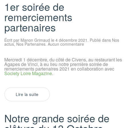
1er soirée de
remerciements
partenaires
Écrit par
Manon Grimaud
le
4 décembre 2021
. Publié dans
Nos
sur
actus
,
Nos Partenaires
.
Aucun commentaire
1er
soirée
de
Mercredi 1 décembre, du côté de Civens, au restaurant les
remerciements
Agapes de Vinci, à eu lieu notre première soirée de
partenaires
remerciements partenaires 2021 en collaboration avec
Society Loire Magazine
.
Lire la suite
Notre grande soirée de