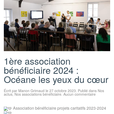
1ère association
bénéficiaire 2024 :
Océane les yeux du cœur
Écrit par
Manon Grimaud
le
27 octobre 2023
. Publié dans
Nos
sur
actus
,
Nos associations bénéficiaire
.
Aucun commentaire
1ère
association
bénéficiaire
Association bénéficiaire projets caritatifs 2023-2024
2024
: