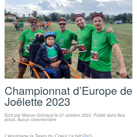
Championnat d’Europe de
Joëlette 2023
Écrit par
Manon Grimaud
le
27 octobre 2023
. Publié dans
Nos
sur
actus
.
Aucun commentaire
Championnat
d’Europe
de
L’équipage la Team du Cœur l’a fait
Joëlette