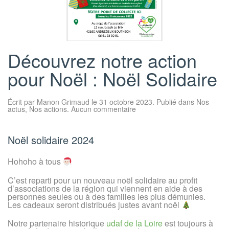
Découvrez notre action
pour Noël : Noël Solidaire
Écrit par
Manon Grimaud
le
31 octobre 2023
. Publié dans
Nos
sur
actus
,
Nos actions
.
Aucun commentaire
Découvrez
notre
action
pour
Noël solidaire 2024
Noël
:
Noël
Hohoho à tous
Solidaire
C’est reparti pour un nouveau noël solidaire au profit
d’associations de la région qui viennent en aide à des
personnes seules ou à des familles les plus démunies.
Les cadeaux seront distribués justes avant noël
Notre partenaire historique
udaf de la Loire
est toujours à