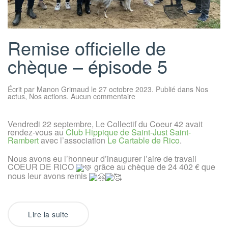
Remise officielle de
chèque – épisode 5
Écrit par
Manon Grimaud
le
27 octobre 2023
. Publié dans
Nos
sur
actus
,
Nos actions
.
Aucun commentaire
Remise
officielle
de
Vendredi 22 septembre, Le Collectif du Coeur 42 avait
chèque
rendez-vous au
Club Hippique de Saint-Just Saint-
–
épisode
Rambert
avec l’association
Le Cartable de Rico
.
5
Nous avons eu l’honneur d’inaugurer l’aire de travail
COEUR DE RICO
grâce au chèque de 24 402 € que
nous leur avons remis
Lire la suite