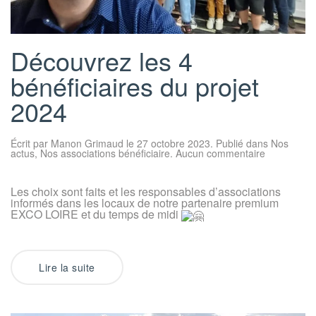
Découvrez les 4
bénéficiaires du projet
2024
Écrit par
Manon Grimaud
le
27 octobre 2023
. Publié dans
Nos
sur
actus
,
Nos associations bénéficiaire
.
Aucun commentaire
Découvrez
les
4
Les choix sont faits et les responsables d’associations
bénéficiair
informés dans les locaux de notre partenaire premium
du
projet
EXCO LOIRE et du temps de midi
2024
Lire la suite