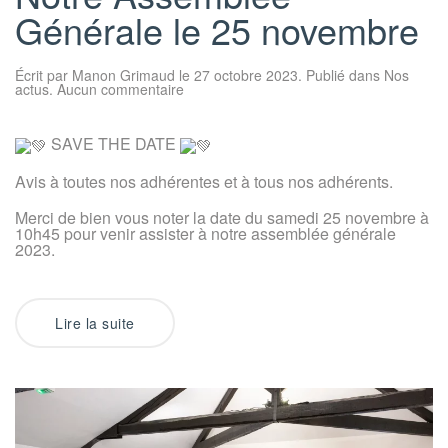
Générale le 25 novembre
Écrit par
Manon Grimaud
le
27 octobre 2023
. Publié dans
Nos
sur
actus
.
Aucun commentaire
Notre
Assemblée
Générale
SAVE THE DATE
le
25
novembre
Avis à toutes nos adhérentes et à tous nos adhérents.
Merci de bien vous noter la date du samedi 25 novembre à
10h45 pour venir assister à notre assemblée générale
2023.
Lire la suite