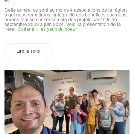
Océane
les
Cette année, ce sont au moins 4 associations de la région
yeux
à qui nous remettrons l’intégralité des bénéfices que nous
du
cœur
aurons réalisé sur l’ensemble des projets caritatifs de
septembre 2023 à juin 2024. Voici la présentation de la
1ère :
Océane « les yeux du coeur »
Lire la suite