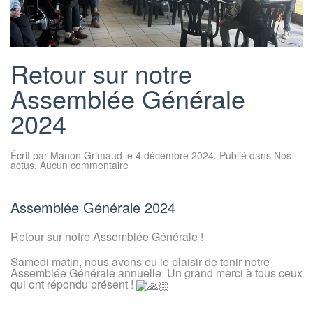
Retour sur notre
Assemblée Générale
2024
Écrit par
Manon Grimaud
le
4 décembre 2024
. Publié dans
Nos
sur
actus
.
Aucun commentaire
Retour
sur
notre
Assemblée
Assemblée Générale 2024
Générale
2024
Retour sur notre Assemblée Générale !
Samedi matin, nous avons eu le plaisir de tenir notre
Assemblée Générale annuelle. Un grand merci à tous ceux
qui ont répondu présent !