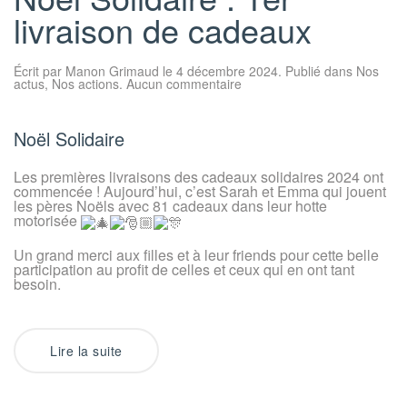
livraison de cadeaux
Écrit par
Manon Grimaud
le
4 décembre 2024
. Publié dans
Nos
sur
actus
,
Nos actions
.
Aucun commentaire
Noël
Solidaire
:
1er
Noël Solidaire
livraison
de
cadeaux
Les premières livraisons des cadeaux solidaires 2024 ont
commencée ! Aujourd’hui, c’est Sarah et Emma qui jouent
les pères Noëls avec 81 cadeaux dans leur hotte
motorisée
Un grand merci aux filles et à leur friends pour cette belle
participation au profit de celles et ceux qui en ont tant
besoin.
Lire la suite