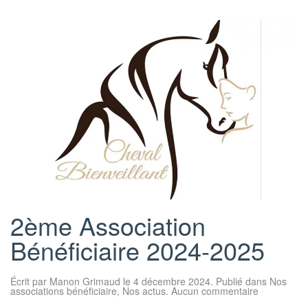
2ème Association
Bénéficiaire 2024-2025
Écrit par
Manon Grimaud
le
4 décembre 2024
. Publié dans
Nos
sur
associations bénéficiaire
,
Nos actus
.
Aucun commentaire
2ème