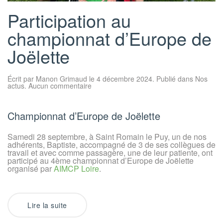
Participation au
championnat d’Europe de
Joëlette
Écrit par
Manon Grimaud
le
4 décembre 2024
. Publié dans
Nos
sur
actus
.
Aucun commentaire
Participation
au
championnat
d’Europe
Championnat d’Europe de Joëlette
de
Joëlette
Samedi 28 septembre, à Saint Romain le Puy, un de nos
adhérents, Baptiste, accompagné de 3 de ses collègues de
travail et avec comme passagère, une de leur patiente, ont
participé au 4ème championnat d’Europe de Joëlette
organisé par
AIMCP Loire
.
Lire la suite