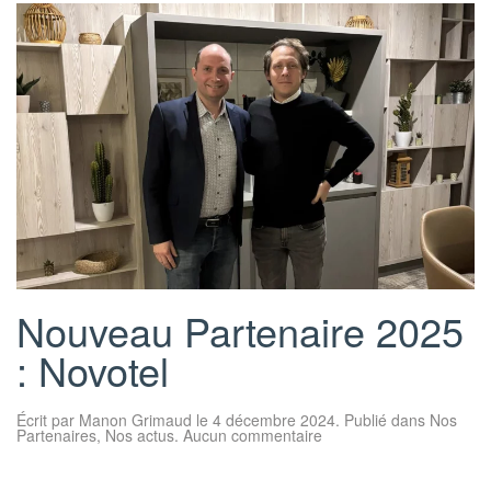
Nouveau Partenaire 2025
: Novotel
Écrit par
Manon Grimaud
le
4 décembre 2024
. Publié dans
Nos
sur
Partenaires
,
Nos actus
.
Aucun commentaire
Nouveau
Partenaire
2025