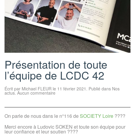
Présentation de toute
l’équipe de LCDC 42
Écrit par
Michael FLEUR
le
11 février 2021
. Publié dans
Nos
sur
actus
.
Aucun commentaire
Présentation
de
toute
l’équipe
de
On parle de nous dans le n°116 de
SOCIETY Loire
????
LCDC
42
Merci encore à Ludovic SOKEN et toute son équipe pour
leur confiance et leur soutien ????