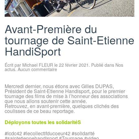
Avant-Première du
tournage de Saint-Etienne
HandiSport
Écrit par
Michael FLEUR
le
22 février 2021
. Publié dans
Nos
sur
actus
.
Aucun commentaire
Avant-
Première
du
Mercredi dernier, nous étions avec Gilles DUPAS,
tournage
Président de Saint-Etienne Handisport, pour le premier
de
Saint-
tournage des films de mise à l’honneur des associations
Etienne
que nous allons soutenir cette année.
HandiSport
Retrouvez, en avant-première, quelques clichés des
coulisses de ce beau reportage.
Déployons toutes les solidaritéS
#lcdc42 #lecollectifducoeur42 #solidarité
#saintetiennehandisport #Tournage #video