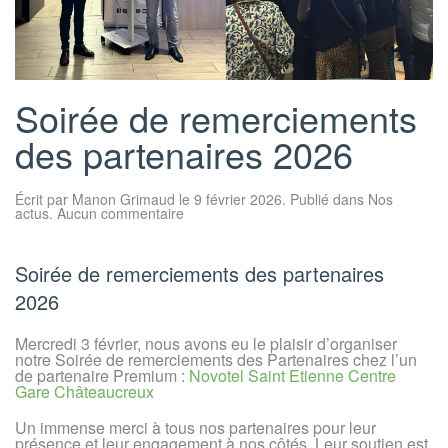
Soirée de remerciements
des partenaires 2026
Écrit par
Manon Grimaud
le
9 février 2026
. Publié dans
Nos
sur
actus
.
Aucun commentaire
Soirée
de
remerciements
des
Soirée de remerciements des partenaires
partenaires
2026
2026
Mercredi 3 février, nous avons eu le plaisir d’organiser
notre Soirée de remerciements des Partenaires chez l’un
de partenaire Premium :
Novotel Saint Etienne Centre
Gare Châteaucreux
Un immense merci à tous nos partenaires pour leur
présence et leur engagement à nos côtés. Leur soutien est