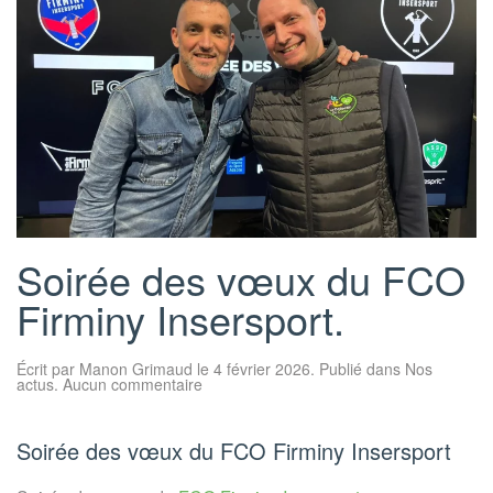
Soirée des vœux du FCO
Firminy Insersport.
Écrit par
Manon Grimaud
le
4 février 2026
. Publié dans
Nos
sur
actus
.
Aucun commentaire
Soirée
des
vœux
du
Soirée des vœux du FCO Firminy Insersport
FCO
Firminy
Insersport.