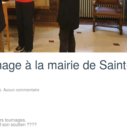
age à la mairie de Saint
sur
s
.
Aucun commentaire
Les
coulisses
du
tournage
à
la
mairie
ers tournages.
de
et son soutien ????
Saint-