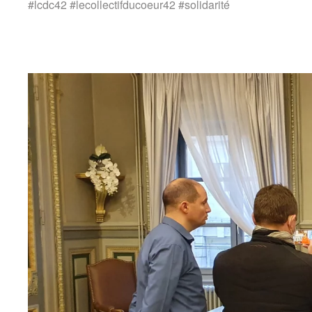
#lcdc42 #lecollectifducoeur42 #solidarité