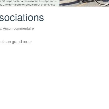
sociations
sur
s
.
Aucun commentaire
Présentation
des
3
 et son grand cœur
associations