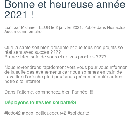
Bonne et heureuse année
2021 !
Écrit par
Michael FLEUR
le
2 janvier 2021
. Publié dans
Nos actus
.
sur
Aucun commentaire
Bonne
et
heureuse
Que la santé soit bien présente et que tous nos projets se
année
réalisent avec succès ????
2021
!
Prenez bien soin de vous et de vos proches ????
Nous reviendrons rapidement vers vous pour vous informer
de la suite des évènements car nous sommes en train de
travailler d’arrache pied pour vous présenter, entre autres,
notre site internet !!!
Dans l’attente, commencez bien l’année !!!!
Déployons toutes les solidaritéS
#lcdc42 #lecollectifducoeur42 #solidarité