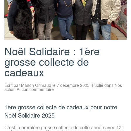
Noël Solidaire : 1ère
grosse collecte de
cadeaux
Écrit par
Manon Grimaud
le
7 décembre 2025
. Publié dans
Nos
sur
actus
.
Aucun commentaire
Noël
Solidaire
:
1ère
1ère grosse collecte de cadeaux pour notre
grosse
collecte
Noël Solidaire 2025
de
cadeaux
C’est la première grosse collecte de cette année avec 121