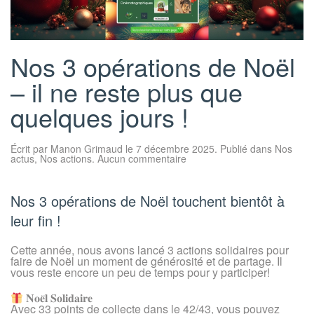
Nos 3 opérations de Noël
– il ne reste plus que
quelques jours !
Écrit par
Manon Grimaud
le
7 décembre 2025
. Publié dans
Nos
sur
actus
,
Nos actions
.
Aucun commentaire
Nos
3
opérations
de
Nos 3 opérations de Noël touchent bientôt à
Noël
–
leur fin !
il
ne
reste
Cette année, nous avons lancé 3 actions solidaires pour
plus
faire de Noël un moment de générosité et de partage. Il
que
vous reste encore un peu de temps pour y participer!
quelques
jours
!
𝐍𝐨𝐞̈𝐥 𝐒𝐨𝐥𝐢𝐝𝐚𝐢𝐫𝐞
Avec 33 points de collecte dans le 42/43, vous pouvez