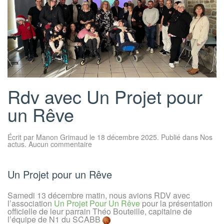
Rdv avec Un Projet pour
un Rêve
Écrit par
Manon Grimaud
le
18 décembre 2025
. Publié dans
Nos
sur
actus
.
Aucun commentaire
Rdv
avec
Un
Projet
Un Projet pour un Rêve
pour
un
Rêve
Samedi 13 décembre matin, nous avions RDV avec
l’association
Un Projet Pour Un Rêve
pour la présentation
officielle de leur parrain Théo Bouteille, capitaine de
l’équipe de N1 du SCABB