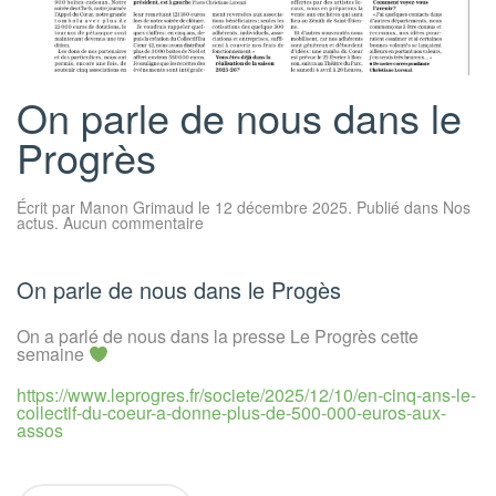
On parle de nous dans le
Progrès
Écrit par
Manon Grimaud
le
12 décembre 2025
. Publié dans
Nos
sur
actus
.
Aucun commentaire
On
parle
de
nous
On parle de nous dans le Progès
dans
le
Progrès
On a parlé de nous dans la presse Le Progrès cette
semaine
https://www.leprogres.fr/societe/2025/12/10/en-cinq-ans-le-
collectif-du-coeur-a-donne-plus-de-500-000-euros-aux-
assos