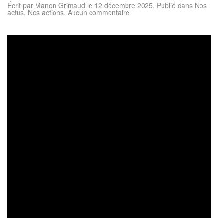
Écrit par
Manon Grimaud
le
12 décembre 2025
. Publié dans
Nos
sur
actus
,
Nos actions
.
Aucun commentaire
Noël
Solidaire
2025
–
L’atelier
du
Père
Noël