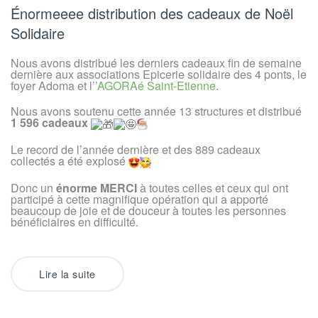
1
Énormeeee distribution des cadeaux de Noël
596
cadeaux
Solidaire
distribués
Nous avons distribué les derniers cadeaux fin de semaine
dernière aux associations Epicerie solidaire des 4 ponts, le
foyer Adoma et l’’
AGORAé Saint-Etienne
.
Nous avons soutenu cette année 13 structures et distribué
1 596 cadeaux
Le record de l’année dernière et des 889 cadeaux
collectés a été explosé
Donc un
énorme MERCI
à toutes celles et ceux qui ont
participé à cette magnifique opération qui a apporté
beaucoup de joie et de douceur à toutes les personnes
bénéficiaires en difficulté.
Lire la suite