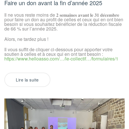
temps
Faire un don avant la fin d’année 2025
de
faire
un
Il ne vous reste moins de 𝟐 𝐬𝐞𝐦𝐚𝐢𝐧𝐞𝐬 𝐚𝐯𝐚𝐧𝐭 𝐥𝐞 𝟑𝟏 𝐝𝐞́𝐜𝐞𝐦𝐛𝐫𝐞
Don
pour faire un don au profit de celles et ceux qui en ont bien
besoin si vous souhaitez bénéficier de la réduction fiscale
de 66 % sur l’année 2025.
Alors, ne tardez plus !
Il vous suffit de cliquer ci-dessous pour apporter votre
soutien à celles et à ceux qui en ont tant besoin :
https://www.helloasso.com/…/le-collectif…/formulaires/1
Lire la suite