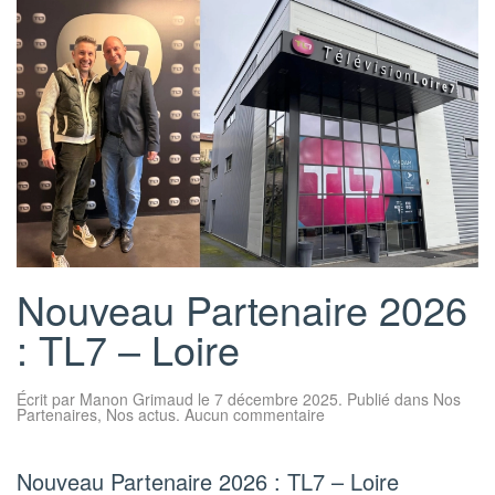
Nouveau Partenaire 2026
: TL7 – Loire
Écrit par
Manon Grimaud
le
7 décembre 2025
. Publié dans
Nos
sur
Partenaires
,
Nos actus
.
Aucun commentaire
Nouveau
Partenaire
2026
:
Nouveau Partenaire 2026 : TL7 – Loire
TL7