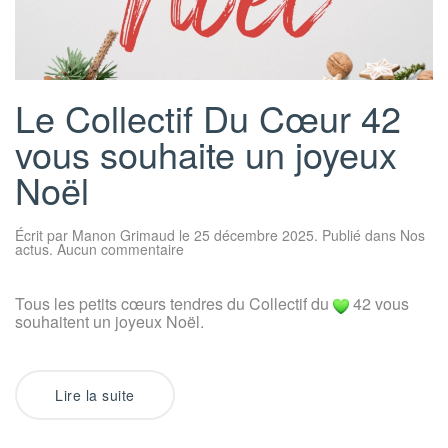
Le Collectif Du Cœur 42
vous souhaite un joyeux
Noël
Écrit par
Manon Grimaud
le
25 décembre 2025
. Publié dans
Nos
sur
actus
.
Aucun commentaire
Le
Collectif
Du
Tous les petits cœurs tendres du Collectif du
42 vous
Cœur
42
souhaitent un joyeux Noël.
vous
souhaite
un
joyeux
Noël
Lire la suite