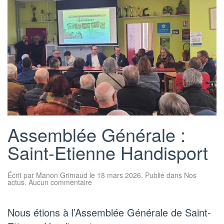
Assemblée Générale :
Saint-Etienne Handisport
Écrit par
Manon Grimaud
le
18 mars 2026
. Publié dans
Nos
sur
actus
.
Aucun commentaire
Assemblée
Générale
:
Saint-
Nous étions à l’Assemblée Générale de Saint-
Etienne
Handisport