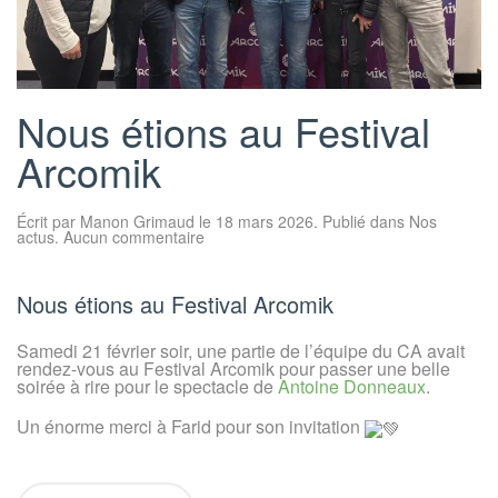
Nous étions au Festival
Arcomik
Écrit par
Manon Grimaud
le
18 mars 2026
. Publié dans
Nos
sur
actus
.
Aucun commentaire
Nous
étions
au
Festival
Nous étions au Festival Arcomik
Arcomik
Samedi 21 février soir, une partie de l’équipe du CA avait
rendez-vous au Festival Arcomik pour passer une belle
soirée à rire pour le spectacle de
Antoine Donneaux
.
Un énorme merci à Farid pour son invitation