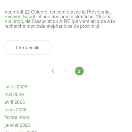
avec
l’association
Vendredi 22 Octobre, rencontre avec la Présidente,
AIRE
Evelyne Sabot
, et une des administratrices,
Victoria
Vialleton
, de l’association AIRE qui vient en aide à la
recherche médicale stéphanoise de proximité.
Lire la suite
1
2
juillet 2026
mai 2026
avril 2026
mars 2026
février 2026
janvier 2026