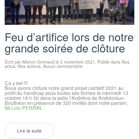
Feu d’artifice lors de notre
grande soirée de clôture
Écrit par
Manon Grimaud
le
2 novembre 2021
. Publié dans
Nos
sur
actus
,
Nos actions
.
Aucun commentaire
Feu
d’artifice
lors
Ça y est !!!
de
Nous avons clôturé notre grand projet caritatif 2021 au
notre
grande
profit du handicap sous toutes ses formes le mercredi 13
soirée
octobre 18 h 30 dans la salle l’Andréna de Andrézieux-
de
Bouthéon en présence de 320 invités dont notre parrain,
clôture
Mr Loïc PERRIN
.
Lire la suite