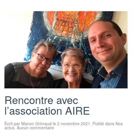
Rencontre avec
l’association AIRE
Écrit par
Manon Grimaud
le
2 novembre 2021
. Publié dans
Nos
sur
actus
.
Aucun commentaire
Rencontre