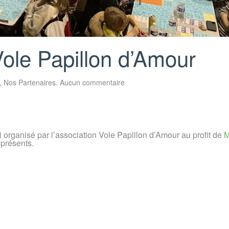
Vole Papillon d’Amour
sur
,
Nos Partenaires
.
Aucun commentaire
Retour
sur
le
loto
de
Vole
Papillon
i organisé par l’association Vole Papillon d’Amour au profit de
M
d’Amour
présents.