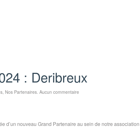
024 : Deribreux
sur
us
,
Nos Partenaires
.
Aucun commentaire
Nouveau
Partenaire
2024
:
Deribreux
vée d’un nouveau Grand Partenaire au sein de notre association 