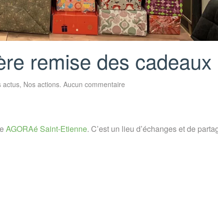
ière remise des cadeaux
sur
 actus
,
Nos actions
.
Aucun commentaire
Noël
Solidaire
:
première
remise
des
re
AGORAé Saint-Etienne
. C’est un lieu d’échanges et de parta
cadeaux