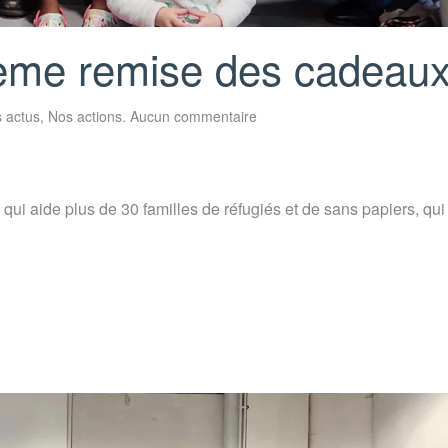
xième remise des cadeau
sur
 actus
,
Nos actions
.
Aucun commentaire
Noël
Solidaire
:
deuxième
remise
des
i aide plus de 30 familles de réfugiés et de sans papiers, qui 
cadeaux