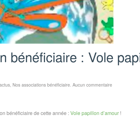
n bénéficiaire : Vole papi
sur
actus
,
Nos associations bénéficiaire
.
Aucun commentaire
La
dernière
association
bénéficiaire
:
Vole
on bénéficiaire de cette année :
Vole papillon d’amour
!
papillon
d’amour